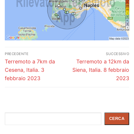
Navigazione
PRECEDENTE
SUCCESSIVO
articoli
Articolo
Articolo
Terremoto a 7km da
Terremoto a 12km da
precedente:
successivo:
Cesena, Italia. 3
Siena, Italia. 8 febbraio
febbraio 2023
2023
Cerca
CERCA