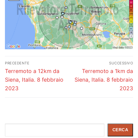
Navigazione
PRECEDENTE
SUCCESSIVO
articoli
Articolo
Articolo
Terremoto a 12km da
Terremoto a 1km da
precedente:
successivo:
Siena, Italia. 8 febbraio
Siena, Italia. 8 febbraio
2023
2023
Cerca
CERCA